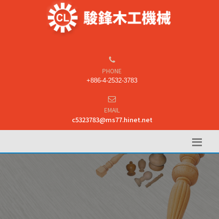
PHONE
+886-4-2532-3783
EMAIL
c5323783@ms77.hinet.net